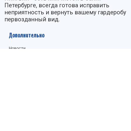
Петербурге, всегда готова исправить
неприятность и вернуть вашему гардеробу
первозданный вид.
Дополнительно
Новости
Сотрудничество
Вопросы и ответы
Договор оферты
Политика конфиденциальности
Правила использования
Контакты
Санкт-Петербург
Троицкий пр. 2